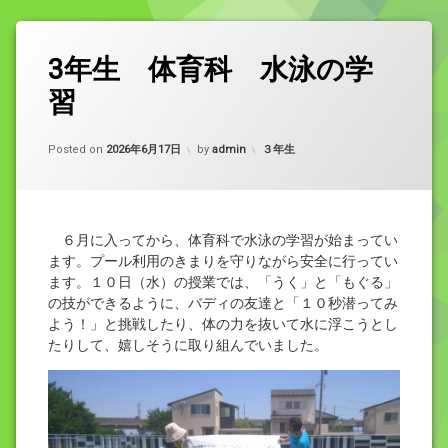
3年生 体育科 水泳の学
習
Updated on
2026年6月17日
カテゴリー:
Posted on
2026年6月17日
by
admin
３年生
６月に入ってから、体育科で水泳の学習が始まってい
ます。プール利用のきまりを守りながら安全に行ってい
ます。１０日（水）の授業では、「うく」と「もぐる」
の技ができるように、バディの友達と「１０秒潜ってみ
よう！」と挑戦したり、体の力を抜いて水に浮こうとし
たりして、嬉しそうに取り組んでいました。