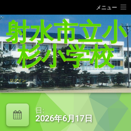
タブレット端末使用に関するQ＆A
メニュー
コ
射水市立小
給食レシピの紹介(1/27追加）
ン
テ
家庭学習支援サイトまとめ（5／21追加）
ン
ツ
杉小学校
へ
杉っ子８つの愛言葉
ス
キ
インターネット利用の約束/「おだいじね」ルール
ッ
プ
学校いじめ防止基本方針
ログイン
登校許可証明書
PTA規約・弔慰規約
日:
2026年6月17日
令和8年度年間行事予定表