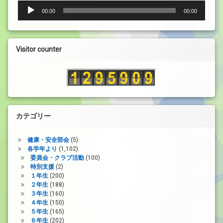
音
00:00
00:00
声
プ
レ
ー
Visitor counter
ヤ
ー
カテゴリー
健康・安全部会
(5)
各学年より
(1,102)
委員会・クラブ活動
(100)
特別支援
(2)
１年生
(200)
２年生
(188)
３年生
(160)
４年生
(150)
５年生
(165)
６年生
(202)