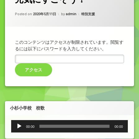
Updated on
2020年5月21日
カテゴリー:
Posted on
2020年5月11日
by
admin
特別支援
このコンテンツはアクセスが制限されています。閲覧す
るには以下にパスワードを入力してください。
小杉小学校 校歌
音
00:00
00:00
声
プ