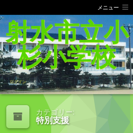
タブレット端末使用に関するQ＆A
メニュー
コ
射水市立小
給食レシピの紹介(1/27追加）
ン
テ
家庭学習支援サイトまとめ（5／21追加）
ン
ツ
杉小学校
へ
杉っ子８つの愛言葉
ス
キ
インターネット利用の約束/「おだいじね」ルール
ッ
プ
学校いじめ防止基本方針
ログイン
登校許可証明書
PTA規約・弔慰規約
カテゴリー:
特別支援
令和8年度年間行事予定表