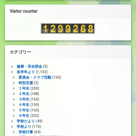
レ
ー
Visitor counter
ヤ
ー
カテゴリー
健康・安全部会
(5)
各学年より
(1,102)
委員会・クラブ活動
(100)
特別支援
(2)
１年生
(200)
２年生
(188)
３年生
(160)
４年生
(150)
５年生
(165)
６年生
(202)
学校だより
(49)
学校より
(176)
学校行事
(69)