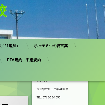
校
／21追加）
杉っ子８つの愛言葉
PTA規約・弔慰規約
学校基本情報
939-0351
富山県射水市戸破4100番
TEL: 0766-55-1055