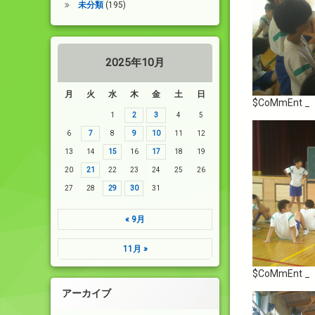
未分類
(195)
2025年10月
月
火
水
木
金
土
日
$CoMmEnt _
1
2
3
4
5
6
7
8
9
10
11
12
13
14
15
16
17
18
19
20
21
22
23
24
25
26
27
28
29
30
31
« 9月
11月 »
$CoMmEnt _
アーカイブ