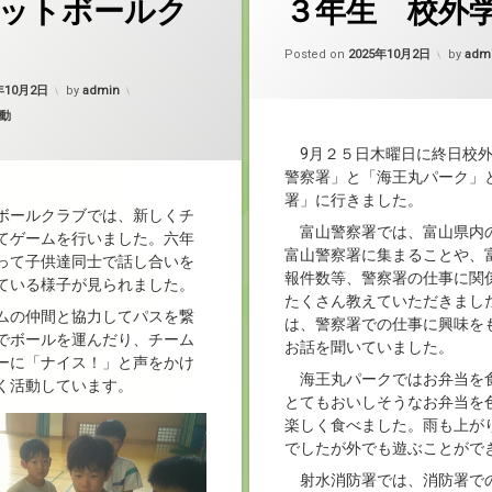
ットボールク
３年生 校外
Update
Posted on
2025年10月2日
by
adm
Updated on
2025年10月2日
年10月2日
by
admin
動
9月２５日木曜日に終日校外
警察署」と「海王丸パーク」
署」に行きました。
ボールクラブでは、新しくチ
富山警察署では、富山県内
てゲームを行いました。六年
富山警察署に集まることや、
って子供達同士で話し合いを
報件数等、警察署の仕事に関
ている様子が見られました。
たくさん教えていただきまし
ムの仲間と協力してパスを繋
は、警察署での仕事に興味を
でボールを運んだり、チーム
お話を聞いていました。
ーに「ナイス！」と声をかけ
海王丸パークではお弁当を
く活動しています。
とてもおいしそうなお弁当を
楽しく食べました。雨も上が
でしたが外でも遊ぶことがで
射水消防署では、消防署で