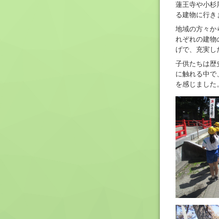
蓮王寺や小杉
る建物に行き
地域の方々か
れぞれの建物
げで、充実し
子供たちは歴
に触れる中で
を感じました