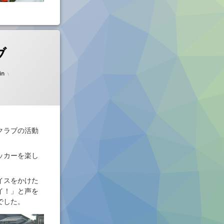
ブ
d on
2025年10月2日
in
クラブの活動
ッカーを楽し
イスをかけた
イ！」と声を
でした。