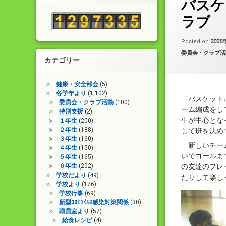
プ
バスケ
ー
節
に
ラブ
は
上
下
Posted on
2025
矢
カテゴリー:
委員会・クラブ活
印
カテゴリー
キ
ー
を
健康・安全部会
(5)
使
各学年より
(1,102)
バスケット
っ
委員会・クラブ活動
(100)
ーム編成をし
て
特別支援
(2)
く
生が中心とな
１年生
(200)
だ
２年生
(188)
して班を決め
さ
３年生
(160)
新しいチー
い。
４年生
(150)
いでゴールま
５年生
(165)
６年生
(202)
の友達のプレ
学校だより
(49)
たりして楽し
学校より
(176)
学校行事
(69)
新型ｺﾛﾅｳｲﾙｽ感染対策関係
(30)
職員室より
(57)
給食レシピ
(4)