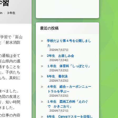
学習
d on
2025年10月2日
カテゴリー:
in
３年生
最近の投稿
学習で「富山
学校だより第４号を公開しまし
と「射水消防
た
2026年7月27日
の通報は全て
2年生 お楽しみ会
2026年7月24日
富山県内の通
１年生 体育科「しっぽとり」
係することを
2026年7月23日
た。子供たち
6年生 着衣泳
もち、真剣に
2026年7月23日
４年生 総合～カーボンニュー
食べました。
トラルを学ぶ～
2026年7月23日
色団の友達と
１年生 図画工作科「えのぐ
り、短い時間
で かきごおり」
きました。
2026年7月21日
の仕事の内容
6年生 Canvaマスターを目指し