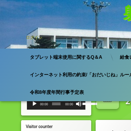
ログイン
タブレット端末使用に関するQ＆A
給食
インターネット利用の約束/「おだいじね」ルー
コ
ン
小杉小学校 校歌
テ
日
令和8年度年間行事予定表
ン
ツ
音
ボ
00:00
00:00
声
リ
へ
プ
ュ
ス
レ
ー
キ
ー
ム
ッ
Visitor counter
ヤ
調