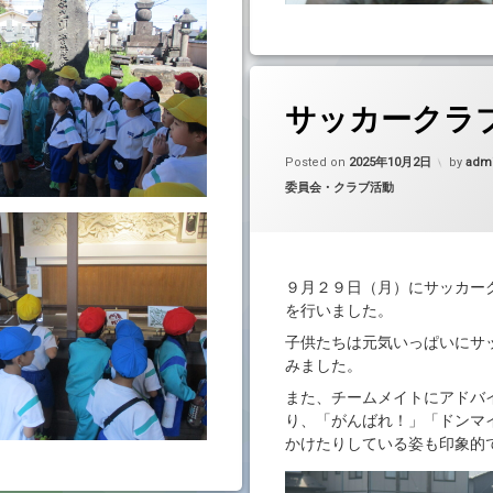
サッカークラ
Update
Posted on
2025年10月2日
by
adm
カテゴリー:
委員会・クラブ活動
９月２９日（月）にサッカー
を行いました。
子供たちは元気いっぱいにサ
みました。
また、チームメイトにアドバ
り、「がんばれ！」「ドンマ
かけたりしている姿も印象的