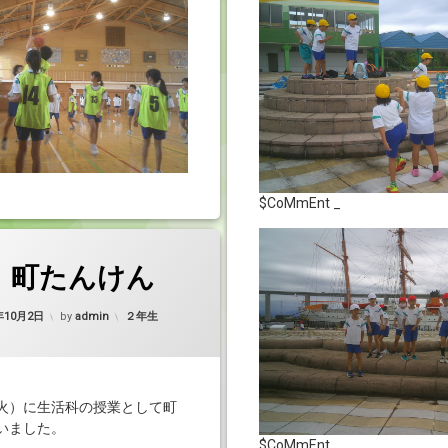
$CoMmEnt _
 町たんけん
Updated on
2025年10月2日
カテゴリー:
年10月2日
by
admin
２年生
火）に生活科の授業として町
いました。
$CoMmEnt _