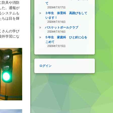
に防具や消防
て
2026年7月17日
した。通報が
るシステムも
３年生 体育科 高跳びをして
います！
たちは目を輝
2026年7月16日
バスケットボールクラブ
くさんの学び
2026年7月16日
校外学習にな
５年生 家庭科 ひと針に心を
こめて
2026年7月15日
ログイン