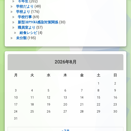
６年生
(202)
学校だより
(49)
学校より
(176)
学校行事
(69)
新型ｺﾛﾅｳｲﾙｽ感染対策関係
(30)
職員室より
(57)
給食レシピ
(4)
未分類
(195)
2026年8月
月
火
水
木
金
土
日
1
2
3
4
5
6
7
8
9
10
11
12
13
14
15
16
17
18
19
20
21
22
23
24
25
26
27
28
29
30
31