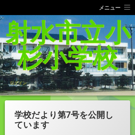
タブレット端末使用に関するQ＆A
メニュー
コ
射水市立小
給食レシピの紹介(1/27追加）
ン
テ
家庭学習支援サイトまとめ（5／21追加）
ン
ツ
杉小学校
へ
杉っ子８つの愛言葉
ス
キ
インターネット利用の約束/「おだいじね」ルール
ッ
プ
学校いじめ防止基本方針
ログイン
登校許可証明書
PTA規約・弔慰規約
学校だより第7号を公開し
令和8年度年間行事予定表
ています