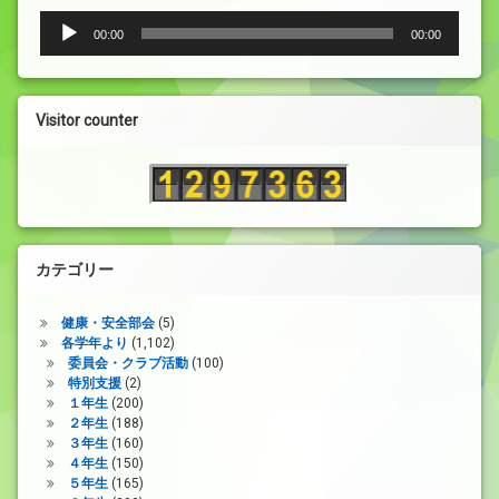
音
00:00
00:00
声
プ
レ
ー
Visitor counter
ヤ
ー
カテゴリー
健康・安全部会
(5)
各学年より
(1,102)
委員会・クラブ活動
(100)
特別支援
(2)
１年生
(200)
２年生
(188)
３年生
(160)
４年生
(150)
５年生
(165)