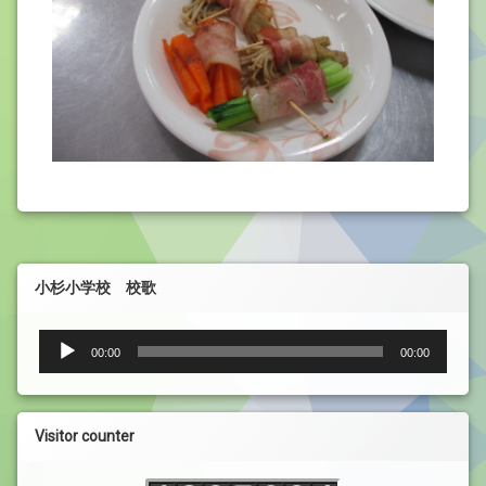
小杉小学校 校歌
音
00:00
00:00
声
プ
レ
ー
Visitor counter
ヤ
ー