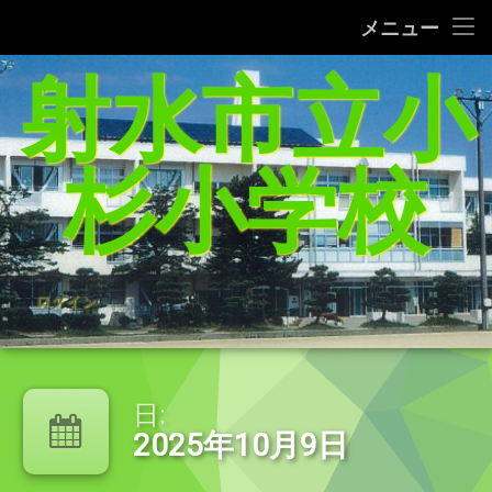
タブレット端末使用に関するQ＆A
メニュー
コ
射水市立小
給食レシピの紹介(1/27追加）
ン
テ
家庭学習支援サイトまとめ（5／21追加）
ン
ツ
杉小学校
へ
杉っ子８つの愛言葉
ス
キ
インターネット利用の約束/「おだいじね」ルール
ッ
プ
学校いじめ防止基本方針
ログイン
登校許可証明書
PTA規約・弔慰規約
日:
2025年10月9日
令和8年度年間行事予定表