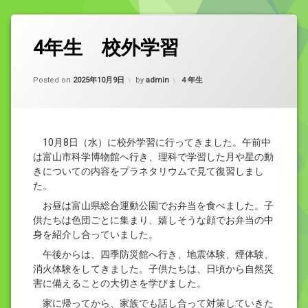
4年生 校外学習
Updated on
2025年10月9日
カテゴリー:
Posted on
2025年10月9日
by
admin
４年生
10月8日（水）に校外学習に行ってきました。午前中
は富山市科学博物館へ行き、理科で学習した月や星の動
きについての内容をプラネタリウムで見て復習しまし
た。
お昼は富山県総合運動公園でお弁当を食べました。子
供たちは色団ごとに集まり、嬉しそうな顔でお弁当の中
身を紹介し合っていました。
午後からは、四季防災館へ行き、地震体験、煙体験、
消火体験をしてきました。子供たちは、日頃から自然災
害に備えることの大切さを学びました。
家に帰ってから、家族でも話し合って対策していきた