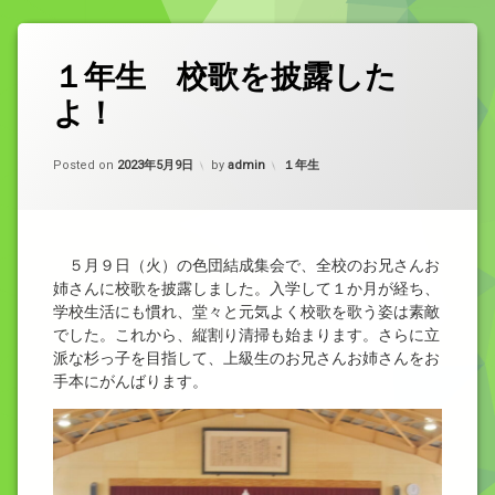
１年生 校歌を披露した
よ！
Updated on
2023年5月11日
カテゴリー:
Posted on
2023年5月9日
by
admin
１年生
５月９日（火）の色団結成集会で、全校のお兄さんお
姉さんに校歌を披露しました。入学して１か月が経ち、
学校生活にも慣れ、堂々と元気よく校歌を歌う姿は素敵
でした。これから、縦割り清掃も始まります。さらに立
派な杉っ子を目指して、上級生のお兄さんお姉さんをお
手本にがんばります。