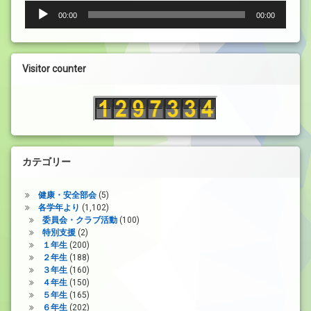
音
00:00
00:00
声
プ
レ
ー
Visitor counter
ヤ
ー
カテゴリー
健康・安全部会
(5)
各学年より
(1,102)
委員会・クラブ活動
(100)
特別支援
(2)
１年生
(200)
２年生
(188)
３年生
(160)
４年生
(150)
５年生
(165)
６年生
(202)