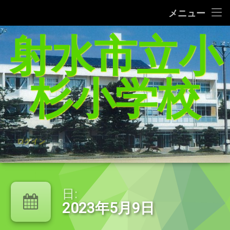
タブレット端末使用に関するQ＆A
メニュー
コ
射水市立小
給食レシピの紹介(1/27追加）
ン
テ
家庭学習支援サイトまとめ（5／21追加）
ン
ツ
杉小学校
へ
杉っ子８つの愛言葉
ス
キ
インターネット利用の約束/「おだいじね」ルール
ッ
プ
学校いじめ防止基本方針
ログイン
登校許可証明書
PTA規約・弔慰規約
日:
2023年5月9日
令和8年度年間行事予定表