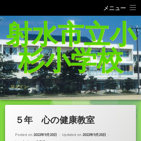
タブレット端末使用に関するQ＆A
メニュー
コ
射水市立小
給食レシピの紹介(1/27追加）
ン
テ
家庭学習支援サイトまとめ（5／21追加）
ン
ツ
杉小学校
へ
杉っ子８つの愛言葉
ス
キ
インターネット利用の約束/「おだいじね」ルール
ッ
プ
学校いじめ防止基本方針
ログイン
登校許可証明書
PTA規約・弔慰規約
５年 心の健康教室
令和8年度年間行事予定表
Posted on
2022年9月20日
Updated on
2022年9月20日