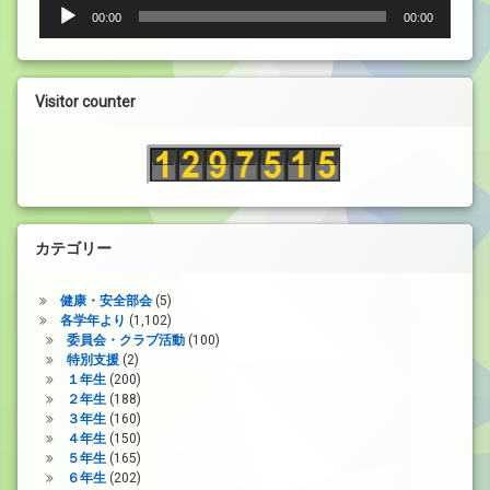
音
00:00
00:00
声
プ
レ
ー
Visitor counter
ヤ
ー
カテゴリー
健康・安全部会
(5)
各学年より
(1,102)
委員会・クラブ活動
(100)
特別支援
(2)
１年生
(200)
２年生
(188)
３年生
(160)
４年生
(150)
５年生
(165)
６年生
(202)