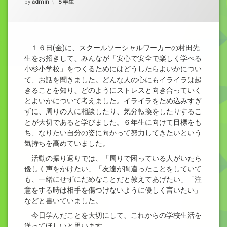
カテゴリー:
by
admin
５年生
１６日(金)に、スクールソーシャルワーカーの村田先
生をお招きして、みんなが「安心で安全で楽しく学べる
小杉小学校」をつくるためにはどうしたらよいかについ
て、お話を聞きました。どんな人の心にもイライラは起
きることを知り、どのようにストレスと向き合っていく
とよいかについて考えました。イライラをため込みすぎ
ずに、周りの人に相談したり、気分転換をしたりするこ
とが大切であると学びました。６年生に向けて目標をも
ち、なりたい自分の姿に向かって努力してきたいという
気持ちを高めていました。
活動の振り返りでは、「周りで困っている人がいたら
優しく声をかけたい」「友達が間違ったことをしていて
も、一緒にせずにだめなことだと教えてあげたい」「注
意をする時は相手を傷つけないように優しく言いたい」
などと書いていました。
今日学んだことを大切にして、これからの学校生活を
送ってほしいと思います。