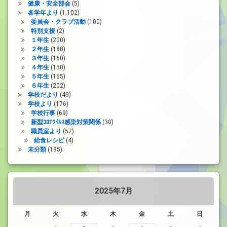
健康・安全部会
(5)
各学年より
(1,102)
委員会・クラブ活動
(100)
特別支援
(2)
１年生
(200)
２年生
(188)
３年生
(160)
４年生
(150)
５年生
(165)
６年生
(202)
学校だより
(49)
学校より
(176)
学校行事
(69)
新型ｺﾛﾅｳｲﾙｽ感染対策関係
(30)
職員室より
(57)
給食レシピ
(4)
未分類
(195)
2025年7月
月
火
水
木
金
土
日