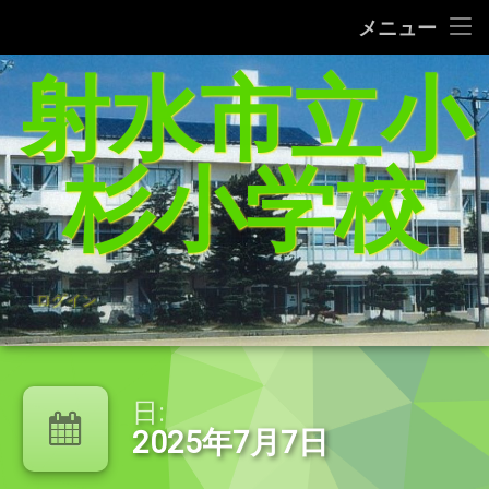
タブレット端末使用に関するQ＆A
メニュー
コ
射水市立小
給食レシピの紹介(1/27追加）
ン
テ
家庭学習支援サイトまとめ（5／21追加）
ン
ツ
杉小学校
へ
杉っ子８つの愛言葉
ス
キ
インターネット利用の約束/「おだいじね」ルール
ッ
プ
学校いじめ防止基本方針
ログイン
登校許可証明書
PTA規約・弔慰規約
日:
2025年7月7日
令和8年度年間行事予定表