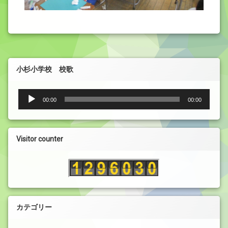
小杉小学校 校歌
音
00:00
00:00
声
プ
レ
ー
Visitor counter
ヤ
ー
カテゴリー