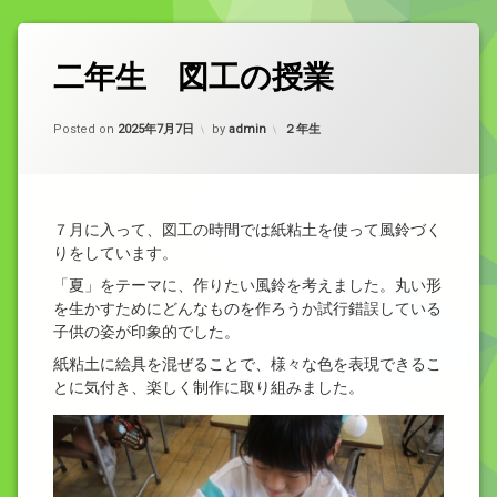
二年生 図工の授業
カテゴリー:
Posted on
2025年7月7日
by
admin
２年生
７月に入って、図工の時間では紙粘土を使って風鈴づく
りをしています。
「夏」をテーマに、作りたい風鈴を考えました。丸い形
を生かすためにどんなものを作ろうか試行錯誤している
子供の姿が印象的でした。
紙粘土に絵具を混ぜることで、様々な色を表現できるこ
とに気付き、楽しく制作に取り組みました。