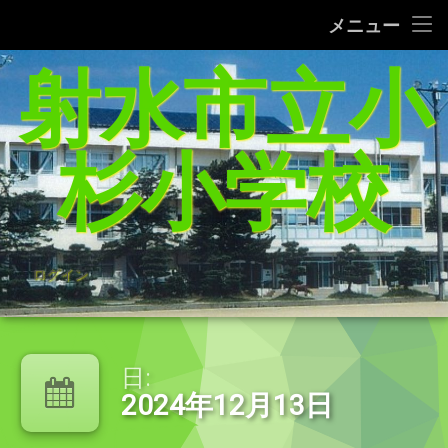
タブレット端末使用に関するQ＆A
メニュー
コ
射水市立小
給食レシピの紹介(1/27追加）
ン
テ
家庭学習支援サイトまとめ（5／21追加）
ン
ツ
杉小学校
へ
杉っ子８つの愛言葉
ス
キ
インターネット利用の約束/「おだいじね」ルール
ッ
プ
学校いじめ防止基本方針
ログイン
登校許可証明書
PTA規約・弔慰規約
日:
2024年12月13日
令和8年度年間行事予定表