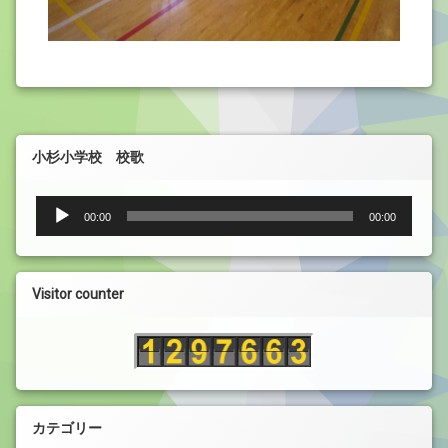
小杉小学校 校歌
音
00:00
00:00
声
プ
レ
ー
Visitor counter
ヤ
ー
カテゴリー