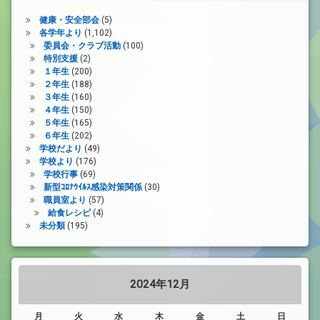
健康・安全部会
(5)
各学年より
(1,102)
委員会・クラブ活動
(100)
特別支援
(2)
１年生
(200)
２年生
(188)
３年生
(160)
４年生
(150)
５年生
(165)
６年生
(202)
学校だより
(49)
学校より
(176)
学校行事
(69)
新型ｺﾛﾅｳｲﾙｽ感染対策関係
(30)
職員室より
(57)
給食レシピ
(4)
未分類
(195)
2024年12月
月
火
水
木
金
土
日