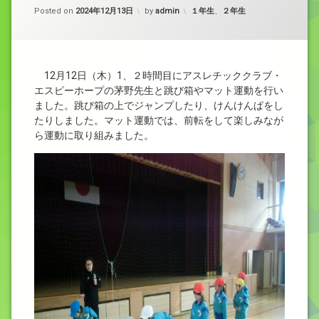
カテゴリー:
Posted on
2024年12月13日
by
admin
１年生
、
２年生
12月12日（木）1、２時間目にアスレチッククラブ・
エスピーホープの茅野先生と跳び箱やマット運動を行い
ました。跳び箱の上でジャンプしたり、けんけんぱをし
たりしました。マット運動では、前転をして楽しみなが
ら運動に取り組みました。