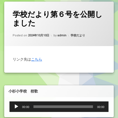
学校だより第６号を公開し
ました
カテゴリー:
Posted on
2024年10月10日
by
admin
学校だより
リンク先は
こちら
小杉小学校 校歌
音
00:00
00:00
声
プ
レ