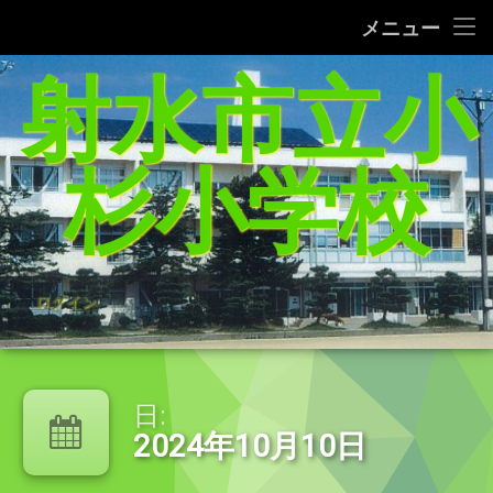
タブレット端末使用に関するQ＆A
メニュー
コ
射水市立小
給食レシピの紹介(1/27追加）
ン
テ
家庭学習支援サイトまとめ（5／21追加）
ン
ツ
杉小学校
へ
杉っ子８つの愛言葉
ス
キ
インターネット利用の約束/「おだいじね」ルール
ッ
プ
学校いじめ防止基本方針
ログイン
登校許可証明書
PTA規約・弔慰規約
日:
2024年10月10日
令和8年度年間行事予定表