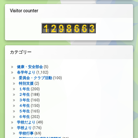
ー
Visitor counter
ヤ
ー
カテゴリー
健康・安全部会
(5)
各学年より
(1,102)
委員会・クラブ活動
(100)
特別支援
(2)
１年生
(200)
２年生
(188)
３年生
(160)
４年生
(150)
５年生
(165)
６年生
(202)
学校だより
(49)
学校より
(176)
学校行事
(69)