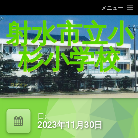
タブレット端末使用に関するQ＆A
メニュー
コ
射水市立小
給食レシピの紹介(1/27追加）
ン
テ
家庭学習支援サイトまとめ（5／21追加）
ン
ツ
杉小学校
へ
杉っ子８つの愛言葉
ス
キ
インターネット利用の約束/「おだいじね」ルール
ッ
プ
学校いじめ防止基本方針
ログイン
登校許可証明書
PTA規約・弔慰規約
日:
2023年11月30日
令和8年度年間行事予定表