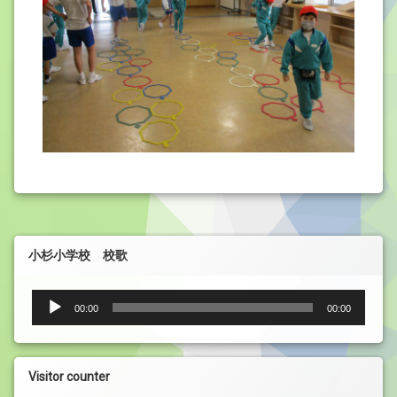
小杉小学校 校歌
音
00:00
00:00
声
プ
レ
ー
Visitor counter
ヤ
ー