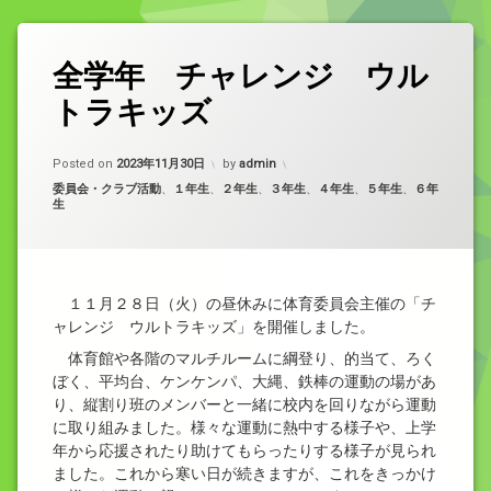
全学年 チャレンジ ウル
トラキッズ
Updated on
2023年11月30日
Posted on
2023年11月30日
by
admin
カテゴリー:
委員会・クラブ活動
、
１年生
、
２年生
、
３年生
、
４年生
、
５年生
、
６年
生
１１月２８日（火）の昼休みに体育委員会主催の「チ
ャレンジ ウルトラキッズ」を開催しました。
体育館や各階のマルチルームに綱登り、的当て、ろく
ぼく、平均台、ケンケンパ、大縄、鉄棒の運動の場があ
り、縦割り班のメンバーと一緒に校内を回りながら運動
に取り組みました。様々な運動に熱中する様子や、上学
年から応援されたり助けてもらったりする様子が見られ
ました。これから寒い日が続きますが、これをきっかけ