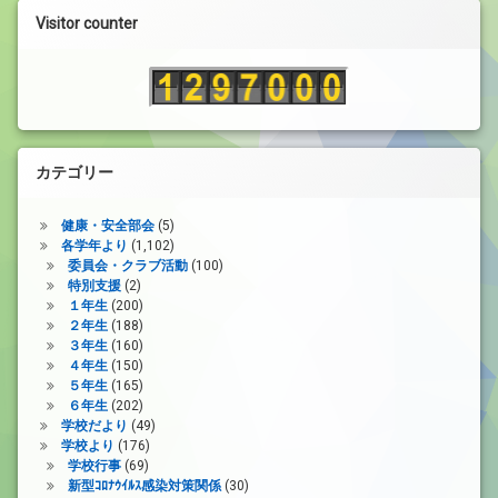
ー
Visitor counter
ヤ
ー
カテゴリー
健康・安全部会
(5)
各学年より
(1,102)
委員会・クラブ活動
(100)
特別支援
(2)
１年生
(200)
２年生
(188)
３年生
(160)
４年生
(150)
５年生
(165)
６年生
(202)
学校だより
(49)
学校より
(176)
学校行事
(69)
新型ｺﾛﾅｳｲﾙｽ感染対策関係
(30)