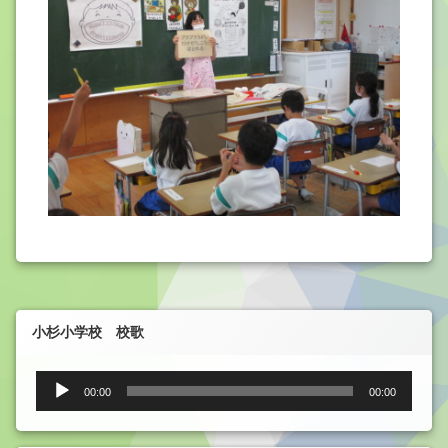
小杉小学校 校歌
音
00:00
00:00
声
プ
レ