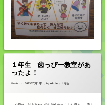
１年生 歯っぴー教室があ
ったよ！
Updated on
2023年7月15日
カテゴリー:
Posted on
2023年7月13日
by
admin
１年生
今日は、射水市から歯科衛生士さんをお招きし、歯を