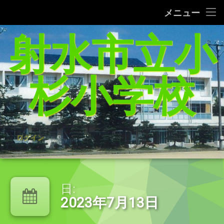
タブレット端末使用に関するQ＆A
メニュー
コ
射水市立小
給食レシピの紹介(1/27追加）
ン
テ
家庭学習支援サイトまとめ（5／21追加）
ン
ツ
杉小学校
へ
杉っ子８つの愛言葉
ス
キ
インターネット利用の約束/「おだいじね」ルール
ッ
プ
学校いじめ防止基本方針
ログイン
登校許可証明書
PTA規約・弔慰規約
日:
2023年7月13日
令和8年度年間行事予定表