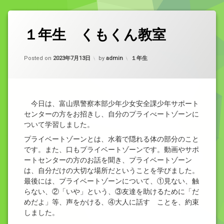
１年生 くもくん教室
Updated on
2023年7月14日
カテゴリー:
Posted on
2023年7月13日
by
admin
１年生
今日は、富山県警察本部少年少女安全課少年サポート
センターの方をお招きし、自分のプライべートゾーンに
ついて学習しました。
プライベートゾーンとは、水着で隠れる体の部分のこと
です。また、口もプライベートゾーンです。動画やサポ
ートセンターの方のお話を聞き、プライベートゾーン
は、自分だけの大切な場所だということを学びました。
最後には、プライベートゾーンについて、①見ない、触
らない、②「いや」という、③友達を助けるために「だ
めだよ」等、声をかける、④大人に話す ことを、約束
しました。