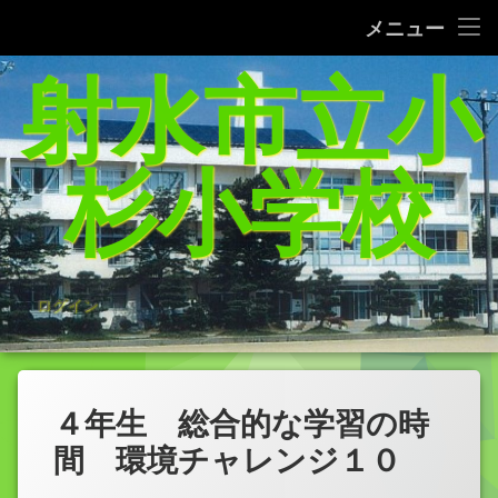
タブレット端末使用に関するQ＆A
メニュー
コ
射水市立小
給食レシピの紹介(1/27追加）
ン
テ
家庭学習支援サイトまとめ（5／21追加）
ン
ツ
杉小学校
へ
杉っ子８つの愛言葉
ス
キ
インターネット利用の約束/「おだいじね」ルール
ッ
プ
学校いじめ防止基本方針
ログイン
登校許可証明書
PTA規約・弔慰規約
４年生 総合的な学習の時
令和8年度年間行事予定表
間 環境チャレンジ１０