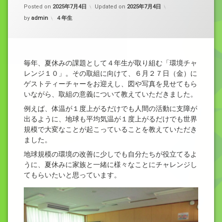
Posted on
2025年7月4日
Updated on
2025年7月4日
カテゴリー:
by
admin
４年生
毎年、夏休みの課題として４年生が取り組む「環境チャ
レンジ１０」。その取組に向けて、６月２７日（金）に
ゲストティーチャーをお迎えし、図や写真を見せてもら
いながら、取組の意義について教えていただきました。
例えば、体温が１度上がるだけでも人間の活動に支障が
出るように、地球も平均気温が１度上がるだけでも世界
規模で大変なことが起こっていることを教えていただき
ました。
地球規模の環境の改善に少しでも自分たちが役立てるよ
うに、夏休みに家族と一緒に様々なことにチャレンジし
てもらいたいと思っています。