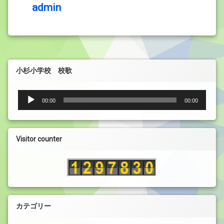
admin
小杉小学校 校歌
音
00:00
00:00
声
プ
レ
ー
Visitor counter
ヤ
ー
カテゴリー