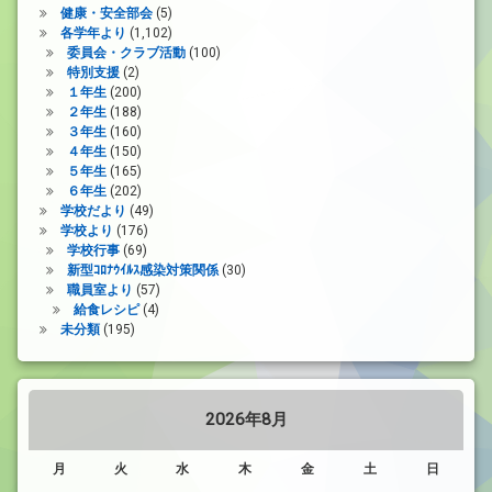
健康・安全部会
(5)
各学年より
(1,102)
委員会・クラブ活動
(100)
特別支援
(2)
１年生
(200)
２年生
(188)
３年生
(160)
４年生
(150)
５年生
(165)
６年生
(202)
学校だより
(49)
学校より
(176)
学校行事
(69)
新型ｺﾛﾅｳｲﾙｽ感染対策関係
(30)
職員室より
(57)
給食レシピ
(4)
未分類
(195)
2026年8月
月
火
水
木
金
土
日