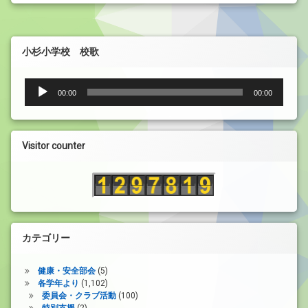
小杉小学校 校歌
音
00:00
00:00
声
プ
レ
ー
Visitor counter
ヤ
ー
カテゴリー
健康・安全部会
(5)
各学年より
(1,102)
委員会・クラブ活動
(100)
特別支援
(2)