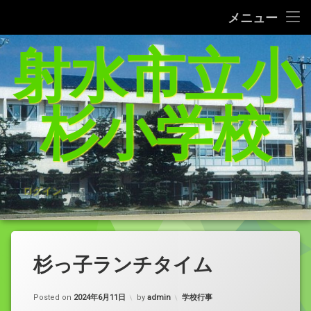
タブレット端末使用に関するQ＆A
メニュー
コ
射水市立小
給食レシピの紹介(1/27追加）
ン
テ
家庭学習支援サイトまとめ（5／21追加）
ン
ツ
杉小学校
へ
杉っ子８つの愛言葉
ス
キ
インターネット利用の約束/「おだいじね」ルール
ッ
プ
学校いじめ防止基本方針
ログイン
登校許可証明書
PTA規約・弔慰規約
杉っ子ランチタイム
令和8年度年間行事予定表
カテゴリー:
Posted on
2024年6月11日
by
admin
学校行事