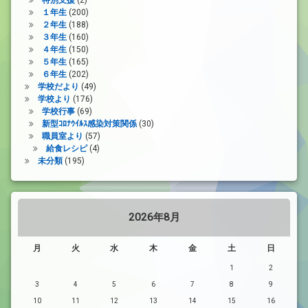
１年生
(200)
２年生
(188)
３年生
(160)
４年生
(150)
５年生
(165)
６年生
(202)
学校だより
(49)
学校より
(176)
学校行事
(69)
新型ｺﾛﾅｳｲﾙｽ感染対策関係
(30)
職員室より
(57)
給食レシピ
(4)
未分類
(195)
2026年8月
月
火
水
木
金
土
日
1
2
3
4
5
6
7
8
9
10
11
12
13
14
15
16