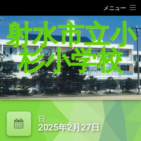
タブレット端末使用に関するQ＆A
メニュー
コ
射水市立小
給食レシピの紹介(1/27追加）
ン
テ
家庭学習支援サイトまとめ（5／21追加）
ン
ツ
杉小学校
へ
杉っ子８つの愛言葉
ス
キ
インターネット利用の約束/「おだいじね」ルール
ッ
プ
学校いじめ防止基本方針
ログイン
登校許可証明書
PTA規約・弔慰規約
日:
2025年2月27日
令和8年度年間行事予定表