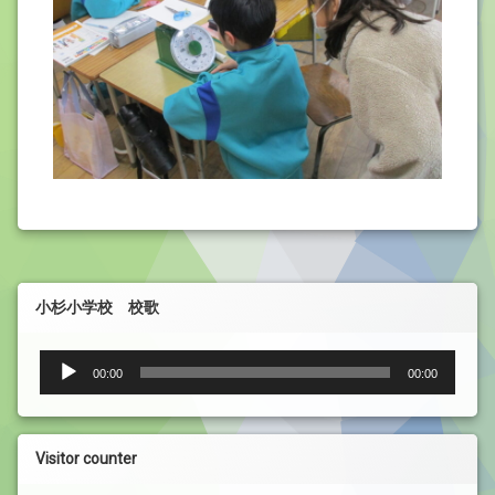
小杉小学校 校歌
音
00:00
00:00
声
プ
レ
ー
Visitor counter
ヤ
ー