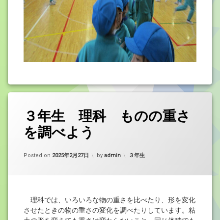
３年生 理科 ものの重さ
を調べよう
カテゴリー:
Posted on
2025年2月27日
by
admin
３年生
理科では、いろいろな物の重さを比べたり、形を変化
させたときの物の重さの変化を調べたりしています。粘