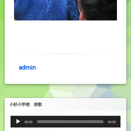
admin
小杉小学校 校歌
音
00:00
00:00
声
プ