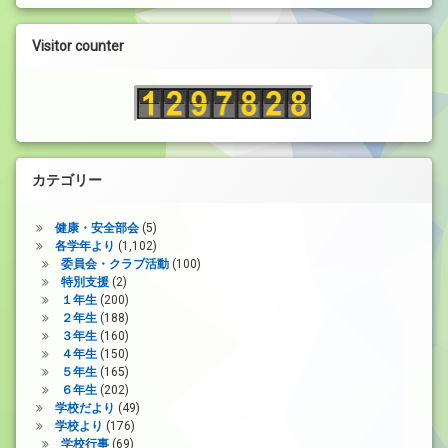
レ
ー
Visitor counter
ヤ
ー
カテゴリー
健康・安全部会
(5)
各学年より
(1,102)
委員会・クラブ活動
(100)
特別支援
(2)
１年生
(200)
２年生
(188)
３年生
(160)
４年生
(150)
５年生
(165)
６年生
(202)
学校だより
(49)
学校より
(176)
学校行事
(69)