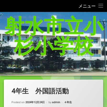
タブレット端末使用に関するQ＆A
メニュー
コ
射水市立小
給食レシピの紹介(1/27追加）
ン
テ
家庭学習支援サイトまとめ（5／21追加）
ン
ツ
杉小学校
へ
杉っ子８つの愛言葉
ス
キ
インターネット利用の約束/「おだいじね」ルール
ッ
プ
学校いじめ防止基本方針
ログイン
登校許可証明書
PTA規約・弔慰規約
4年生 外国語活動
令和8年度年間行事予定表
カテゴリー:
Posted on
2024年12月24日
by
admin
４年生