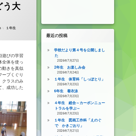
どう大
カテゴリー:
n
１年生
最近の投稿
学校だより第４号を公開しまし
動遊びの学習
た
2026年7月27日
体全体を使っ
2年生 お楽しみ会
の動きを真似
2026年7月24日
フープくぐり
１年生 体育科「しっぽとり」
、クラスのみ
2026年7月23日
て、成功した
6年生 着衣泳
。
2026年7月23日
４年生 総合～カーボンニュー
トラルを学ぶ～
2026年7月23日
１年生 図画工作科「えのぐ
で かきごおり」
2026年7月21日