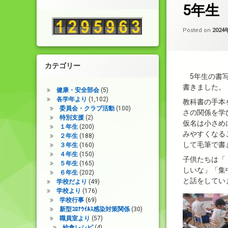
プ
5年生
ー
節
に
は
Posted on
202
上
下
矢
印
カテゴリー
キ
5年生の書写
ー
書きました。
を
健康・安全部会
(5)
使
各学年より
(1,102)
教科書の手本
っ
委員会・クラブ活動
(100)
さの関係を学
て
特別支援
(2)
仮名は小さめ
く
１年生
(200)
みやすくなる
だ
２年生
(188)
さ
して毛筆で書
３年生
(160)
い。
４年生
(150)
子供たちは「
５年生
(165)
しいな」「集
６年生
(202)
と話をしてい
学校だより
(49)
学校より
(176)
学校行事
(69)
新型ｺﾛﾅｳｲﾙｽ感染対策関係
(30)
職員室より
(57)
給食レシピ
(4)