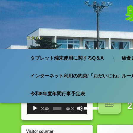
ログイン
タブレット端末使用に関するQ＆A
給食
インターネット利用の約束/「おだいじね」ルー
コ
ン
小杉小学校 校歌
テ
令和8年度年間行事予定表
日
ン
ツ
音
ボ
00:00
00:00
声
リ
へ
プ
ュ
ス
レ
ー
キ
ー
ム
ッ
Visitor counter
ヤ
調