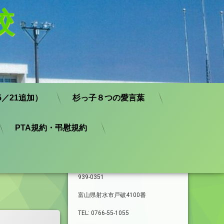
校
／21追加）
杉っ子８つの愛言葉
PTA規約・弔慰規約
学校基本情報
939-0351
富山県射水市戸破4100番
TEL: 0766-55-1055