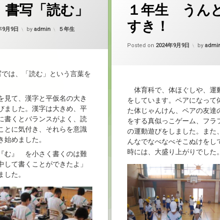
 書写「読む」
１年生 うん
すき！
カテゴリー:
4年9月9日
by
admin
５年生
Posted on
2024年9月9日
by
admi
では、「読む」という言葉を
体育科で、体ほぐしや、運
を見て、漢字と平仮名の大き
をしています。ペアになって
びました。漢字は大きめ、平
た体じゃんけん、ペアの友達
に書くとバランスがよく、読
をする真似っこゲーム、フラ
ことに気付き、それらを意識
の運動遊びをしました。また
き始めました。
んなでなべなべそこぬけをし
時には、大盛り上がりでした
『む』 を小さく書くのは難
中して書くことができたよ」
ました。