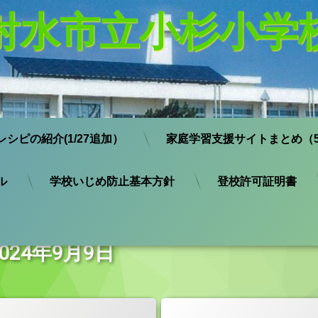
射水市立小杉小学
レシピの紹介(1/27追加）
家庭学習支援サイトまとめ（5
ル
学校いじめ防止基本方針
登校許可証明書
:
2024年9月9日