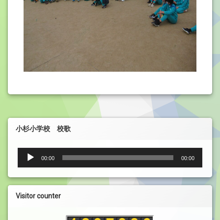
小杉小学校 校歌
音
00:00
00:00
声
プ
レ
ー
Visitor counter
ヤ
ー