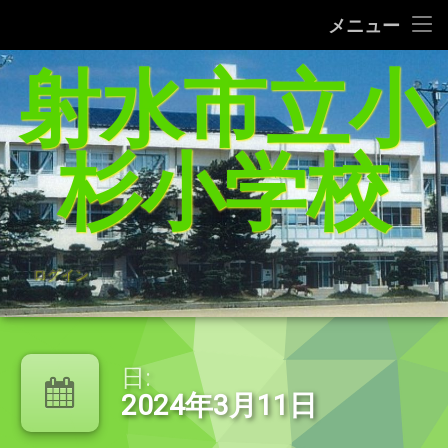
タブレット端末使用に関するQ＆A
メニュー
コ
射水市立小
給食レシピの紹介(1/27追加）
ン
テ
家庭学習支援サイトまとめ（5／21追加）
ン
ツ
杉小学校
へ
杉っ子８つの愛言葉
ス
キ
インターネット利用の約束/「おだいじね」ルール
ッ
プ
学校いじめ防止基本方針
ログイン
登校許可証明書
PTA規約・弔慰規約
日:
2024年3月11日
令和8年度年間行事予定表