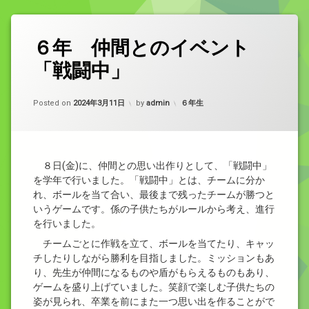
６年 仲間とのイベント
「戦闘中」
カテゴリー:
Posted on
2024年3月11日
by
admin
６年生
８日(金)に、仲間との思い出作りとして、「戦闘中」
を学年で行いました。「戦闘中」とは、チームに分か
れ、ボールを当て合い、最後まで残ったチームが勝つと
いうゲームです。係の子供たちがルールから考え、進行
を行いました。
チームごとに作戦を立て、ボールを当てたり、キャッ
チしたりしながら勝利を目指しました。ミッションもあ
り、先生が仲間になるものや盾がもらえるものもあり、
ゲームを盛り上げていました。笑顔で楽しむ子供たちの
姿が見られ、卒業を前にまた一つ思い出を作ることがで