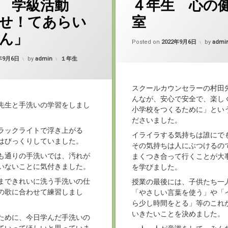
 学級活動
４年生 心の
せ！てあらい
室
ん」
Posted on
2022年9月6日
by
admi
Updated on
2022年9月6日
カテゴリー:
2年9月6日
by
admin
１年生
スクールカウンセラーの村田
んなが、安心で安全で、楽し
先生と手洗いの学習をしまし
小学校をつくるために」とい
ださいました。
ラックライトで浮き上がる
イライラする気持ちは誰にで
はびっくりしていました。
その気持ちは人にぶつけるの
も通りの手洗いでは、汚れが
まくつき合って行くことが大
いないことに気付きました。
を学びました。
まできれいに洗う手洗いの仕
授業の最後には、子供たち一
の歌に合わせて練習しまし
「やさしい言葉を使う」や「
ら少し時間をとる」等のこれ
いきたいことを決めました。
ために、今日学んだ手洗いの