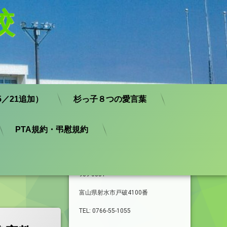
校
／21追加）
杉っ子８つの愛言葉
PTA規約・弔慰規約
学校基本情報
939-0351
富山県射水市戸破4100番
TEL: 0766-55-1055