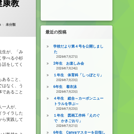
健康教
カテゴリー:
n
未分類
最近の投稿
学校だより第４号を公開しまし
先生が、「み
た
2026年7月27日
く学べる小杉
2年生 お楽しみ会
う話をしてく
2026年7月24日
１年生 体育科「しっぽとり」
もあること、
2026年7月23日
ではなく、う
6年生 着衣泳
事であること
2026年7月23日
４年生 総合～カーボンニュー
トラルを学ぶ～
人一人が、
2026年7月23日
イライラした
１年生 図画工作科「えのぐ
から実践して
で かきごおり」
2026年7月21日
6年生 Canvaマスターを目指し