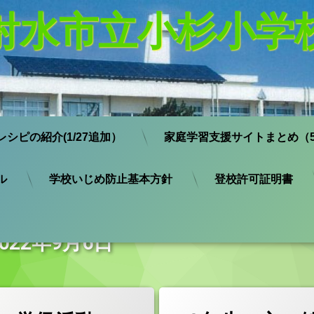
射水市立小杉小学
レシピの紹介(1/27追加）
家庭学習支援サイトまとめ（5
ル
学校いじめ防止基本方針
登校許可証明書
:
2022年9月6日