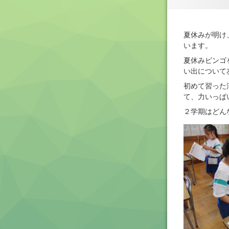
夏休みが明け
います。
夏休みビンゴ
い出について
初めて習った
て、力いっぱ
２学期はどん