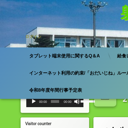
ログイン
タブレット端末使用に関するQ＆A
給食
インターネット利用の約束/「おだいじね」ルー
コ
ン
小杉小学校 校歌
テ
日
令和8年度年間行事予定表
ン
ツ
音
ボ
00:00
00:00
声
リ
へ
プ
ュ
ス
レ
ー
キ
ー
ム
ッ
Visitor counter
ヤ
調