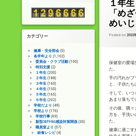
プ
１年生
ー
節
に
「めざ
は
上
めいじ
下
矢
印
Posted on
202
カテゴリー
キ
ー
を
健康・安全部会
(5)
使
各学年より
(1,102)
っ
委員会・クラブ活動
(100)
保健室の愛場
て
特別支援
(2)
た。
く
１年生
(200)
だ
手の汚れがブ
２年生
(188)
さ
３年生
(160)
と、子供たち
い。
４年生
(150)
そして、いつ
５年生
(165)
あまり落ちて
６年生
(202)
学校だより
(49)
その後、隅々
学校より
(176)
方を、手洗い
学校行事
(69)
た。
新型ｺﾛﾅｳｲﾙｽ感染対策関係
(30)
職員室より
(57)
健康に過ごす
給食レシピ
(4)