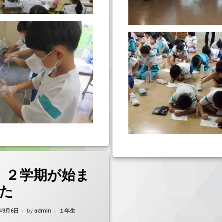
 ２学期が始ま
た
カテゴリー:
2年9月6日
by
admin
１年生